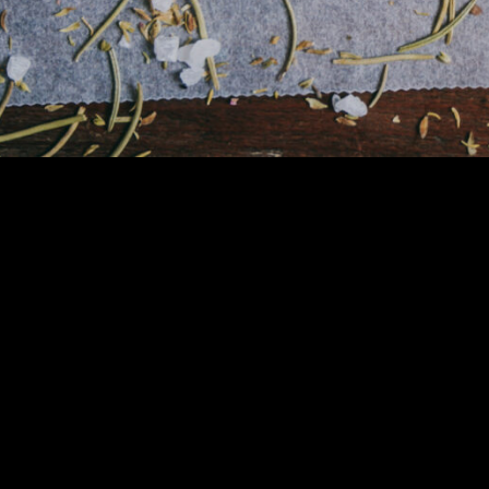
t
Abholungszeit
1,
Di. - Sa.: