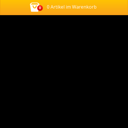
0 Artikel im Warenkorb
0
Kontakt
Europestr. 51,
4600, Wels, Austria