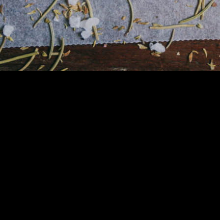
t
Abholungszeit
1,
Di. - Sa.: