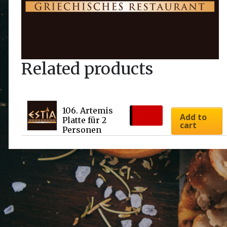
Related products
106. Artemis 
€
75.00
Add to
Platte für 2 
cart
Personen