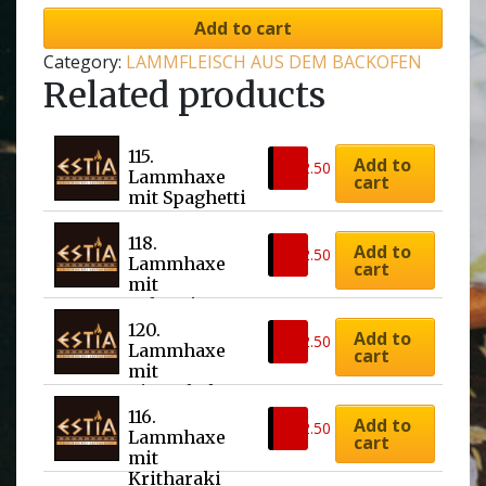
Add to cart
Category:
LAMMFLEISCH AUS DEM BACKOFEN
Related products
115. 
Add to
€
22.50
Lammhaxe 
cart
mit Spaghetti
118. 
Add to
€
22.50
Lammhaxe 
cart
mit 
Auberginen
120. 
Add to
€
22.50
Lammhaxe 
cart
mit 
Riesenbohne
n
116. 
Add to
€
22.50
Lammhaxe 
cart
mit 
Kritharaki