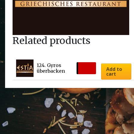
Related products
124. Gyros 
€
19.50
Add to
überbacken
cart