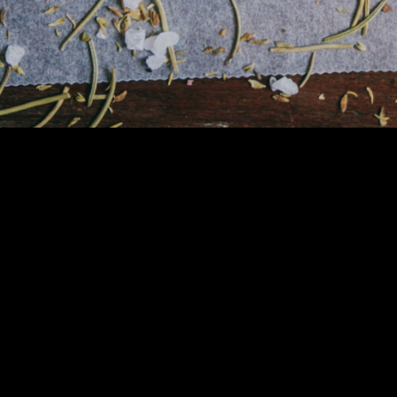
t
Abholungszeit
1,
Di. - Sa.: