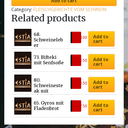
Add to cart
Category:
FLEISCHGERICHTE VOM SCHWEIN
Related products
68. 
Add to
€
14.00
Schweineleb
cart
er
73. Bifteki 
Add to
€
18.50
mit Senfsoße
cart
80. 
Add to
€
19.50
Schweineste
cart
ak mit 
Champignon
soße
65. Gyros mit 
Add to
€
17.50
Fladenbrot
cart